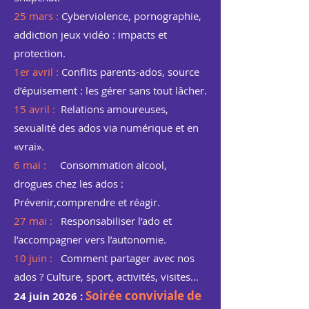
25 mars :
Cyberviolence, pornographie,
addiction jeux vidéo : impacts et
protection.
1er avril :
Conflits parents-ados, source
d’épuisement : les gérer sans tout lâcher.
15 avril :
Relations amoureuses,
sexualité des ados via numérique et en
«vrai».
6 mai :
Consommation alcool,
drogues chez les ados :
Prévenir,comprendre et réagir.
27 mai :
Responsabiliser l’ado et
l’accompagner vers l’autonomie.
10 juin :
Comment partager avec nos
ados ? Culture, sport, activités, visites…
Soirée conviviale de
24 juin 2026 :