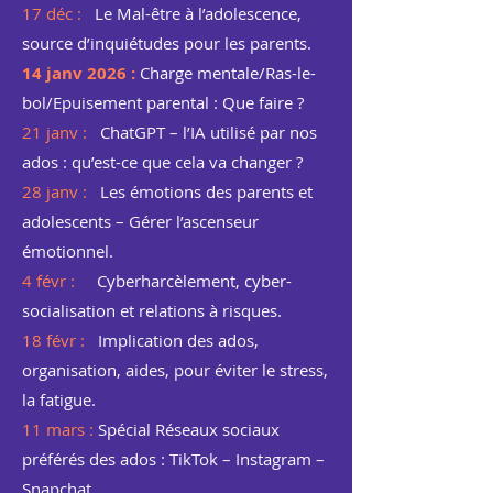
17 déc :
Le Mal-être à l’adolescence,
source d’inquiétudes pour les parents.
14 janv 2026 :
Charge mentale/Ras-le-
bol/Epuisement parental : Que faire ?
21 janv :
ChatGPT – l’IA utilisé par nos
ados : qu’est-ce que cela va changer ?
28 janv :
Les émotions des parents et
adolescents – Gérer l’ascenseur
émotionnel.
4 févr :
Cyberharcèlement, cyber-
socialisation et relations à risques.
18 févr :
Implication des ados,
organisation, aides, pour éviter le stress,
la fatigue.
11 mars :
Spécial Réseaux sociaux
préférés des ados : TikTok – Instagram –
Snapchat.