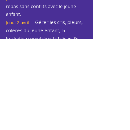
repas sans conflits avec le jeune
enfant.
Gérer les cris, pleurs,
Jeudi 2 avril :
colères du jeune enfant,
la
frustration parentale et la fatigue. Se
préserver de l'épuisement et de la perte
de contrôle
Pour que nos enfants
Jeudi 16 avril :
ne deviennent pas addicts aux
écrans.
Favoriser la
Jeudi 21 mai :
construction de la confiance en soi
chez notre enfant.
Ce qui se joue dans
les 1ères années pour acquérir la base
de confiance.
Jalousie, rivalité,
Jeudi 4 juin :