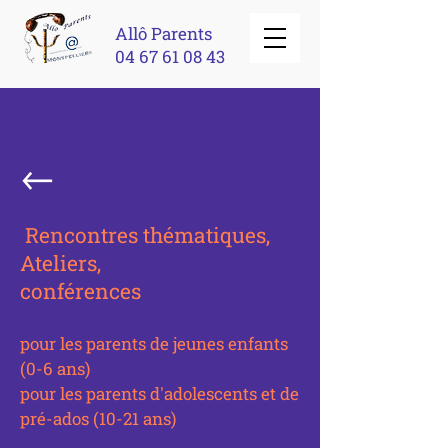
Allô Parents
04 67 61 08 43
Rencontres thématiques,
Ateliers,
conférences
pour les parents de jeunes enfants
(0-6 ans)
pour les parents d'adolescents et de
pré-ados (10-21 ans)