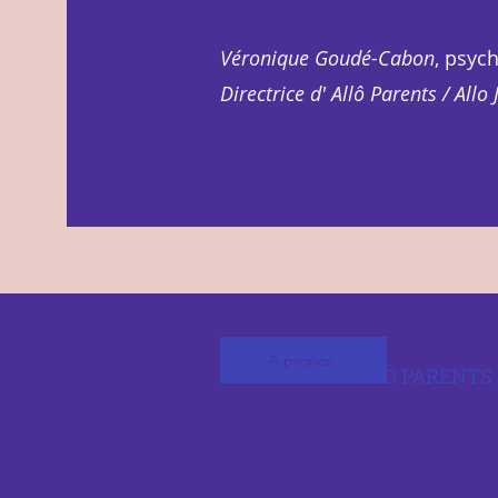
Véronique Goudé-Cabon
, psyc
Directrice d' Allô Parents / Allo
À propos
À PROPOS D'ALLÔ PARENTS 
Une association basée à Montpe
psychologues, dédiée à offrir un