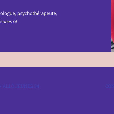
hologue, psychothérapeute,
 Jeunes34
/ ALLÔ JEUNES 34
CO
llier, composée de
TEL :
04
 soutien gratuit à la
SMS :
0