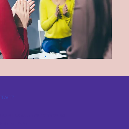
NTACT
 67 61 08 43 ou 06 12 75 23 64
6 87 84 23 57